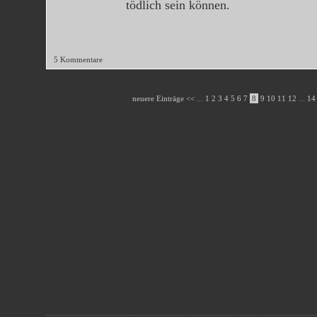
tödlich sein können.
5 Kommentare
neuere Einträge <<
...
1
2
3
4
5
6
7
8
9
10
11
12
...
1