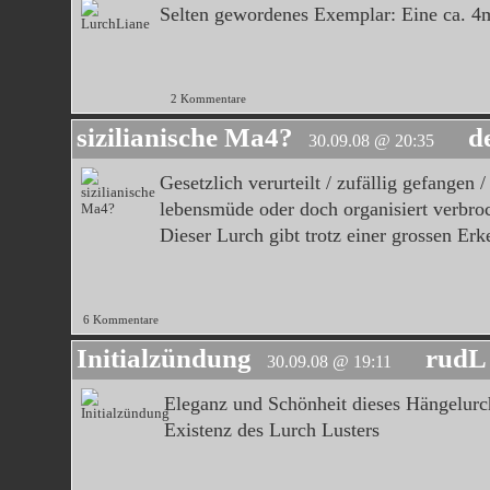
Selten gewordenes Exemplar: Eine ca. 4m
2 Kommentare
sizilianische Ma4?
d
30.09.08 @ 20:35
Gesetzlich verurteilt / zufällig gefangen /
lebensmüde oder doch organisiert verbro
Dieser Lurch gibt trotz einer grossen Erk
6 Kommentare
Initialzündung
rudL
30.09.08 @ 19:11
Eleganz und Schönheit dieses Hängelurch
Existenz des Lurch Lusters