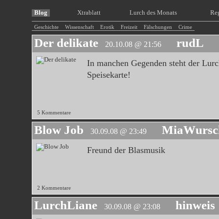
Blog
Xtrablatt
Lurch des Monats
Re
Geschichte
Wissenschaft
Erotik
Freizeit
Fälschungen
Crime
Der delikate
rudL
20.10.08 @ 21:56
In manchen Gegenden steht der Lurch
Speisekarte!
5 Kommentare
Blow Job
MiaWursc
30.09.08 @ 23:49
Freund der Blasmusik
2 Kommentare
LurchLiane
hinweis
30.09.08 @ 23:08