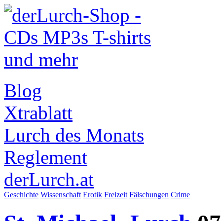
Blog
Xtrablatt
Lurch des Monats
Reglement
derLurch.at
Geschichte
Wissenschaft
Erotik
Freizeit
Fälschungen
Crime