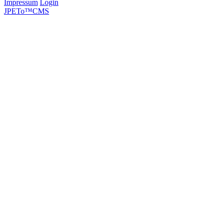
Impressum
Login
JPETo™CMS