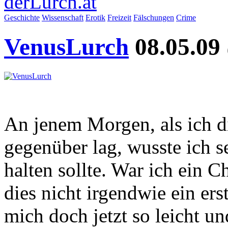
derLurch.at
Geschichte
Wissenschaft
Erotik
Freizeit
Fälschungen
Crime
VenusLurch
08.05.09
An jenem Morgen, als ich 
gegenüber lag, wusste ich s
halten sollte. War ich ein
dies nicht irgendwie ein er
mich doch jetzt so leicht und