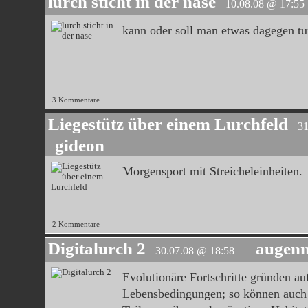
lurch sticht in der nase
10.08.08 @ 17:55
kann oder soll man etwas dagegen t
3 Kommentare
Liegestütz über einem Lurchfeld
31
gideon
Morgensport mit Streicheleinheiten.
2 Kommentare
Digitalurch 2
augenn
30.07.08 @ 18:58
Evolutionäre Fortschritte gründen au
Lebensbedingungen; so können auch