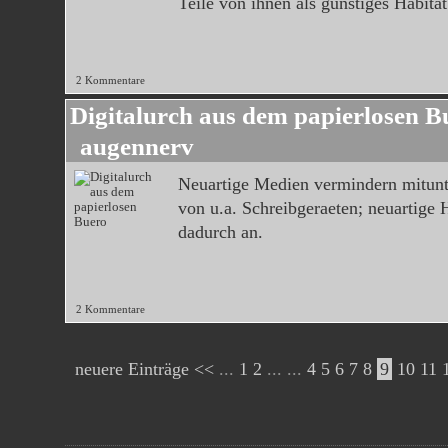
Teile von ihnen als günstiges Habitat
2 Kommentare
Digitalurch aus dem papierlosen B
augennerv
Neuartige Medien vermindern mitunt
von u.a. Schreibgeraeten; neuartige H
dadurch an.
2 Kommentare
neuere Einträge <<
...
1
2
... ...
4
5
6
7
8
9
10
11