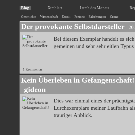
Blog
Xtrablatt
Lurch des Monats
Re
Geschichte
Wissenschaft
Erotik
Freizeit
Fälschungen
Crime
Der provokante Selbstdarsteller
20.
Bei diesem Exemplar handelt es sic
gemeinen und sehr sehr eitlen Typus
1 Kommentar
Kein Überleben in Gefangenschaft!
gideon
Dies war einmal eines der prächtigst
Lurchexemplare meiner Laufbahn als
trauriger Anblick.