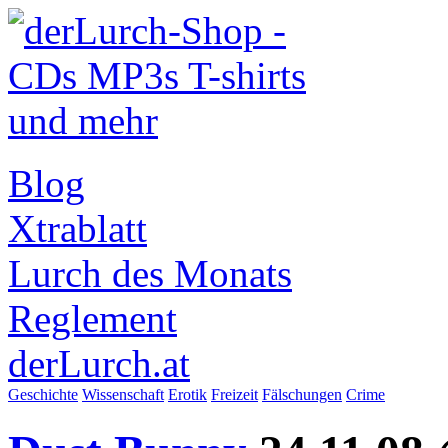
Blog
Xtrablatt
Lurch des Monats
Reglement
derLurch.at
Geschichte
Wissenschaft
Erotik
Freizeit
Fälschungen
Crime