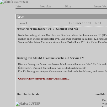
Info
Produkte
Blog
Presse/Ver
News
zurück
1
2
3
4
5
6
7
8
9
10
...
12
14
crossfiedler im Jänner 2012: Südtirol und NÖ
Nach dem erfolgreichen Abschluss der Studioarbeit an der kommenden CD (Hörp
endlich auch wieder
crossfiedler live
. Und zwar zweimal in Südtirol (22. und 2
Snow
auf der Seiser Alm sowie einmal beim
Erdball
am 27.1. im Keller Umscha
Beitrag mit Maul&Trommelseuche auf Servus TV
Hier ein Beitrag zu "einem der letzten Maultrommelbauer der Welt" für "die wa
Österreichs". Das sind Journalisten, wie sie derLurch braucht!
Ein TV-Beitrag mit einigen Videoszenen aus derLurch-Produktion, und netter E
www.servustv.com/cs/Satellite/Article/Maul...
Der Herbst ist da...
...und hül
Der 
Woh