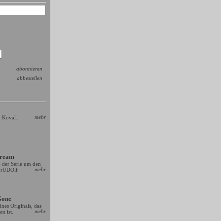
abonnieren
abbestellen
mehr
 Koval.
Dream
4 der Serie um den
mehr
r rUDOlf
Gone
nes Originals, das
mehr
n ist.