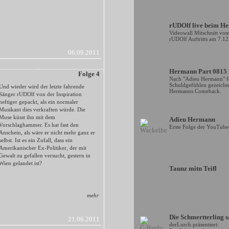
rUDOlf live beim H
Videowall Mitschnitt vom 
rUDOlf Auftritts am 7.1
06.09.2011
Hermann Part 0815
Folge 4
Nach "Adieu Hermann" fo
Schuldgefühlen gezeich
Und wieder wird der letzte fahrende
Hermanns Comeback.
Sänger rUDOlf von der Inspiration
heftiger gepackt, als ein normaler
Musikant dies verkraften würde. Die
Muse küsst ihn mit dem
Adieu Hermann
Vorschlaghammer. Es hat fast den
Erste Folge der YouTube
Anschein, als wäre er nicht mehr ganz er
selbst. Ist es ein Zufall, dass ein
Amerikanischer Ex-Politiker, der mit
Gewalt zu gefallen versucht, gestern in
Wien gelandet ist?
Taunz mitn Teifl
mehr
Die Schmertterling 
21.06.2011
derLurch präsentiert: