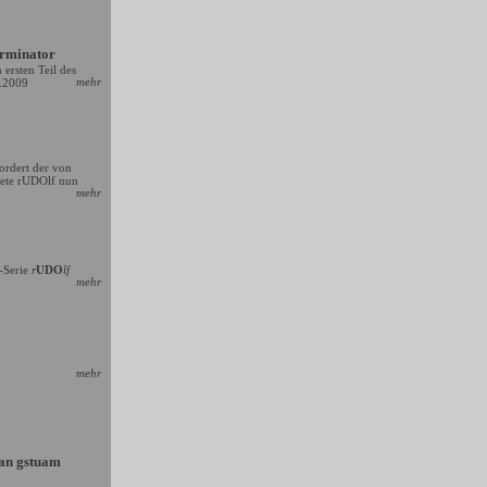
erminator
ersten Teil des
mehr
2.2009
rdert der von
nete rUDOlf nun
mehr
-Serie
r
UDO
lf
mehr
mehr
san gstuam