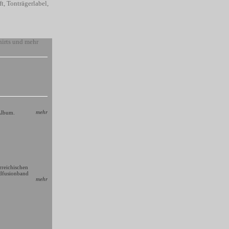
mehr
Album.
rreichischen
ldfusionband
mehr