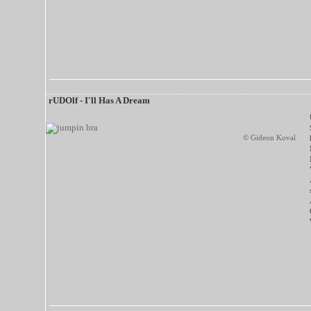
rUDOlf - I'll Has A Dream
© Gideon Koval