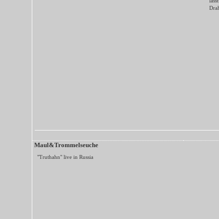
läss
Drah
Maul&Trommelseuche
"Truthahn" live in Russia