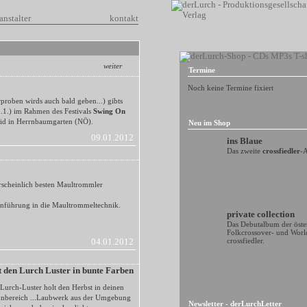
anstalter
kontakt
weiter
Termine
Noch keine Termine fixiert
roben wirds auch bald geben...) gibts
3.1.) im Rahmen des Festivals
Swing On
id in Herrnbaumgarten (NÖ).
Neu im Shop
09.01.2012
ins Blaue
Das zweite
crossfiedler
-
hrscheinlich besten Maultrommler
inführung in die Maultrommeltechnik.
private collection
Das Debutalbum der öste
Folkcrossover- und Wor
crossfiedler.
04.01.2012
lt den Lurch Luster in bunte Farben
Lurch-Luster holt den Herbst in deinen
nbereich ...Laubwerk aus der Umgebung
Newsletter - derLurchLetter