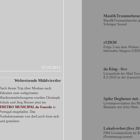
Maul&Trommelseuc
Maul&Trommelseuche spi
Schräger Sound.
rUDOlf
Folge 3 aus dem Wirken d
fahrenden Sängers rUDOl
03.10.2011
da King - live
Liveauftritt der Mad To
8.3.2010 in der ((szene)
Weltreisende Mühlviertler
Nach ihrem Trip über Moskau nach
Yakutien zum weltgrössten
Maultrommlerkongress wurden Christoph
Spike Doghouse mit 
Schulz und Jörg Horner jetzt ins
Liveimprovisation des 
THETRO MUNICIPAL da Guarda
in
Bassisten mit John Watts.
Portugal eingeladen. Das
Produktionsteam von derLurch freut sich
und gratuliert.
Lokalverbot (live 20
FM4 Livemitschnitt im 
(Protestsongcontest)