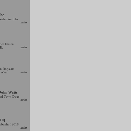
he
elen im Silo.
mehr
es letzten
mehr
f.
wn Dogs am
mehr
) Wien.
John Watts
Mad Town Dogs-
mehr
10)
Rabenhof 2010
mehr