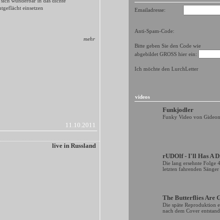
t sich wunderbar in das dichte
tgeflächt einsetzen
Emailadresse:
Anti-Spam-Code:
mehr
Bitte geben Sie den Code wie
abgebildet GROSS hier ein:
Ich möchte den LurchLetter
videos
Funkjodler
Funky Video von Gideon
11.10.2011
live in Russland
rUDOlf - I'll Has A 
Die lang ersehnte Folge 
letzten fahrenden Sänge
The Butterflies Are 
Die späte Reproduktion ei
nach dem Cover entstande