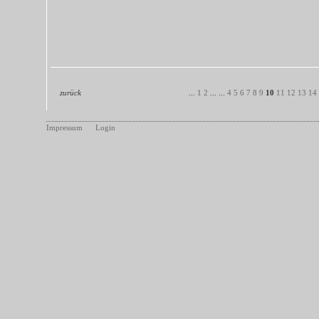
zurück
...
1
2
... ...
4
5
6
7
8
9
10
11
12
13
14
Impressum
Login