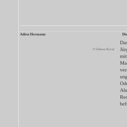
Adieu Hermann
Di
Das
Jür
© Gideon Koval
mi
Mai
ver
ung
Ode
Ahn
Red
bef