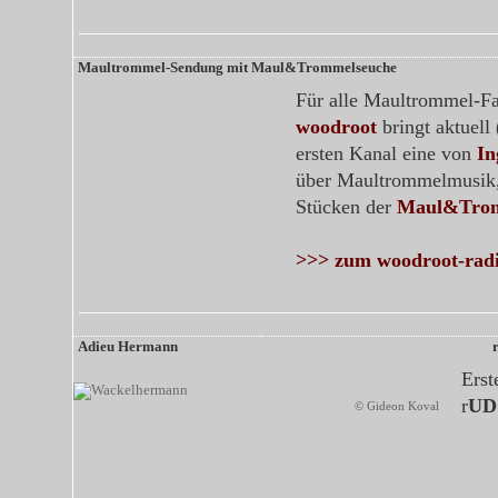
Maultrommel-Sendung mit Maul&Trommelseuche
Für alle Maultrommel-Fa
woodroot
bringt aktuell
ersten Kanal eine von
In
über Maultrommelmusik,
Stücken der
Maul&Trom
>>> zum woodroot-rad
Adieu Hermann
Erst
r
UD
© Gideon Koval