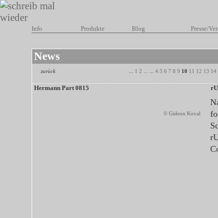
Info
Produkte
Blog
Presse/Ver
News
zurück
...
1
2
... ...
4
5
6
7
8
9
10
11
12
13
14
Hermann Part 0815
rU
N
fo
© Gideon Koval
Sc
r
C