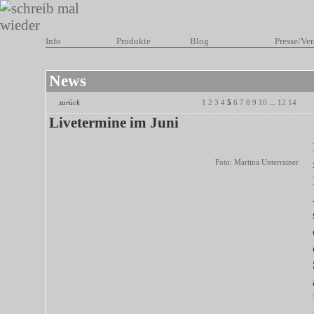
Info
Produkte
Blog
Presse/Ver
News
zurück
1
2
3
4
5
6
7
8
9
10
...
12
14
Livetermine im Juni
Foto: Martina Unterrainer