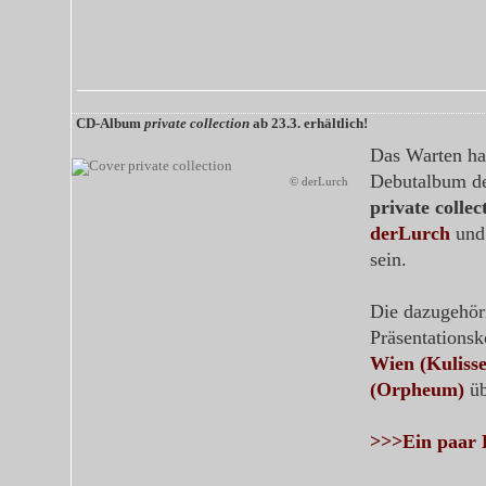
CD-Album
private collection
ab 23.3. erhältlich!
Das Warten hat
Debutalbum d
© derLurch
private collec
derLurch
un
sein.
Die dazugehör
Präsentations
Wien (Kulisse
(Orpheum)
üb
>>>Ein paar H