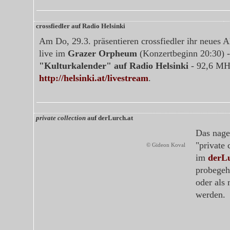
crossfiedler auf Radio Helsinki
Am Do, 29.3. präsentieren crossfiedler ihr neues
live im
Grazer Orpheum
(Konzertbeginn 20:30) 
"Kulturkalender" auf Radio Helsinki
- 92,6 MHz
http://helsinki.at/livestream
.
private collection
auf derLurch.at
Das nag
"private 
© Gideon Koval
im
derLu
probegeh
oder als
werden.