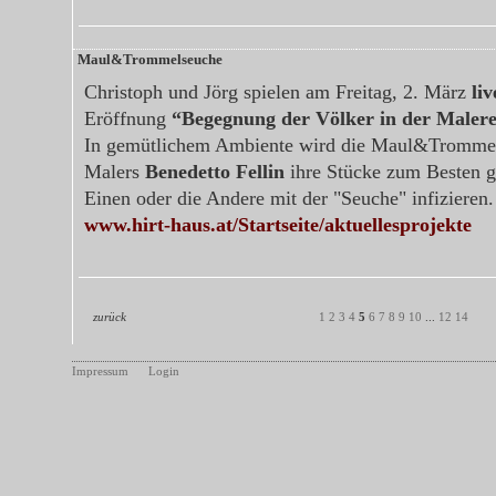
Maul&Trommelseuche
Christoph und Jörg spielen am Freitag, 2. März
liv
Eröffnung
“Begegnung der Völker in der Malere
In gemütlichem Ambiente wird die Maul&Tromme
Malers
Benedetto Fellin
ihre Stücke zum Besten 
Einen oder die Andere mit der "Seuche" infizieren.
www.hirt-haus.at/Startseite/aktuellesprojekte
zurück
1
2
3
4
5
6
7
8
9
10
...
12
14
Impressum
Login