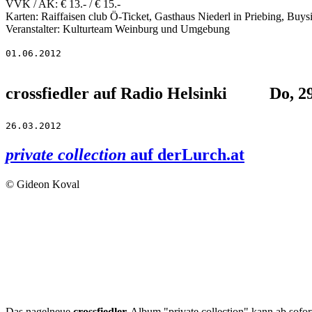
VVK / AK: € 13.- / € 15.-
Karten: Raiffaisen club Ö-Ticket, Gasthaus Niederl in Priebing, Buy
Veranstalter: Kulturteam Weinburg und Umgebung
01.06.2012
crossfiedler auf Radio Helsinki
Do, 2
26.03.2012
private collection
auf derLurch.at
© Gideon Koval
Das nagelneue
crossfiedler
-Album "private collection" kann ab sofo