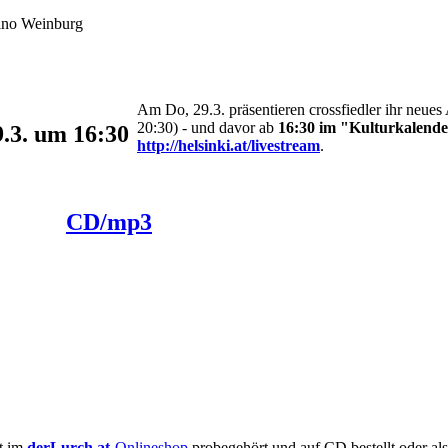
sino Weinburg
Am Do, 29.3. präsentieren crossfiedler ihr neue
20:30) - und davor ab
16:30 im "Kulturkalende
9.3. um 16:30
http://helsinki.at/livestream
.
CD/mp3
rt im
derLurch.at
-Onlineshop
probegehört und auf CD bestellt oder a