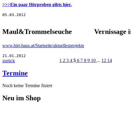
>>>Ein paar Hörproben gibts hier.
05.03.2012
Maul&Trommelseuche
Vernissage 
www.hirt-haus.at/Startseite/aktuellesprojekte
21.01.2012
1
2
3
4
5
6
7
8
9
10
...
12
14
zurück
Termine
Noch keine Termine fixiert
Neu im Shop