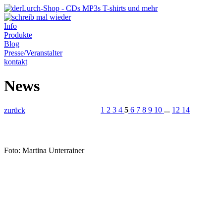
Info
Produkte
Blog
Presse/Veranstalter
kontakt
News
1
2
3
4
5
6
7
8
9
10
...
12
14
zurück
Foto: Martina Unterrainer