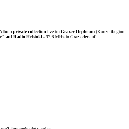
s Album
private collection
live im
Grazer Orpheum
(Konzertbeginn
r" auf Radio Helsinki
- 92,6 MHz in Graz oder auf
ls mp3 downgeloadet werden.