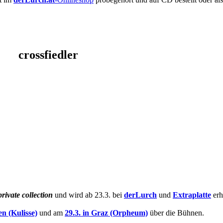
crossfiedler
private collection
und wird ab 23.3. bei
derLurch
und
Extraplatte
erhä
en (Kulisse)
und am
29.3. in Graz (Orpheum)
über die Bühnen.