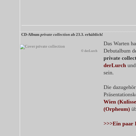
CD-Album
private collection
ab 23.3. erhältlich!
Das Warten hat
Debutalbum d
© derLurch
private collec
derLurch
un
sein.
Die dazugehör
Präsentations
Wien (Kulisse
(Orpheum)
üb
>>>Ein paar H