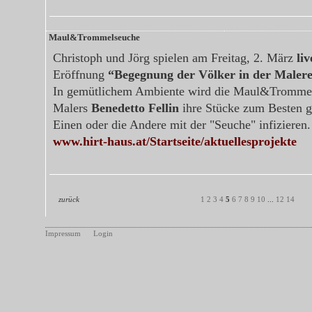
Maul&Trommelseuche
Christoph und Jörg spielen am Freitag, 2. März
liv
Eröffnung
“Begegnung der Völker in der Malere
In gemütlichem Ambiente wird die Maul&Tromme
Malers
Benedetto Fellin
ihre Stücke zum Besten 
Einen oder die Andere mit der "Seuche" infizieren.
www.hirt-haus.at/Startseite/aktuellesprojekte
zurück
1
2
3
4
5
6
7
8
9
10
...
12
14
Impressum
Login