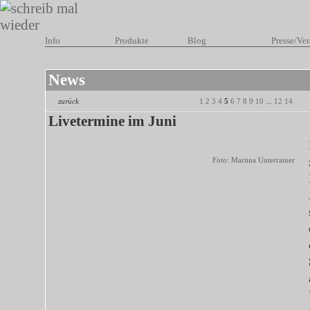
Info
Produkte
Blog
Presse/Ver
News
zurück
1
2
3
4
5
6
7
8
9
10
...
12
14
Livetermine im Juni
Foto: Martina Unterrainer