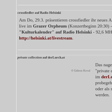
crossfiedler auf Radio Helsinki
Am Do, 29.3. präsentieren crossfiedler ihr neues
live im
Grazer Orpheum
(Konzertbeginn 20:30) 
"Kulturkalender" auf Radio Helsinki
- 92,6 MHz
http://helsinki.at/livestream
.
private collection
auf derLurch.at
Das nag
"private 
© Gideon Koval
im
derLu
probegeh
oder als
werden.