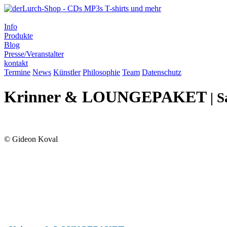
Info
Produkte
Blog
Presse/Veranstalter
kontakt
Termine
News
Künstler
Philosophie
Team
Datenschutz
Krinner & LOUNGEPAKET
| 
© Gideon Koval