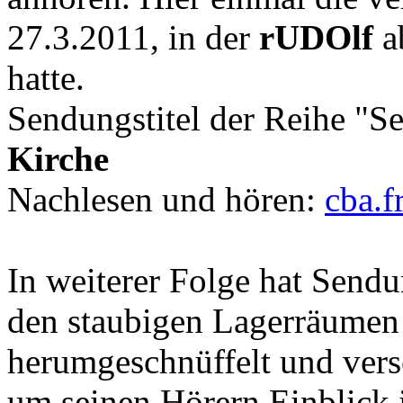
27.3.2011, in der
rUDOlf
ab
hatte.
Sendungstitel der Reihe "S
Kirche
Nachlesen und hören:
cba.f
In weiterer Folge hat Sen
den staubigen Lagerräumen
herumgeschnüffelt und vers
um seinen Hörern Einblick 