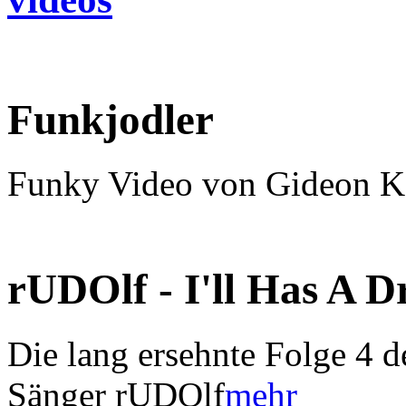
Funkjodler
Funky Video von Gideon K
rUDOlf - I'll Has A 
Die lang ersehnte Folge 4 d
Sänger rUDOlf
mehr