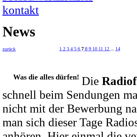
kontakt
News
1
2
3
4
5
6
7
8
9
10
11
12
...
14
zurück
Was die alles dürfen!
Die
Radiof
schnell beim Sendungen ma
nicht mit der Bewerbung 
man sich dieser Tage Radi
anhören. Hier einmal die 