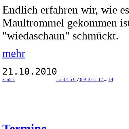
Endlich erfahren wir, wie e
Maultrommel gekommen ist,
"wiedaschaun" schmückt.
mehr
21.10.2010
1
2
3
4
5
6
7
8
9
10
11
12
...
14
zurück
Termine