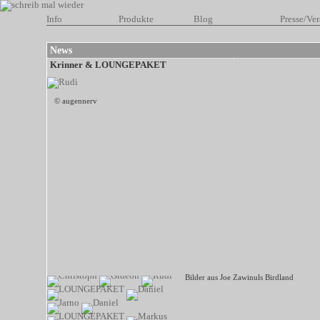
Info
Produkte
Blog
Presse/Ver
News
Krinner & LOUNGEPAKET
© augennerv
Bilder aus Joe Zawinuls Birdland