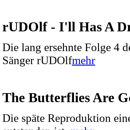
rUDOlf - I'll Has A 
Die lang ersehnte Folge 4 d
Sänger rUDOlf
mehr
The Butterflies Are 
Die späte Reproduktion ein