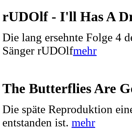
rUDOlf - I'll Has A 
Die lang ersehnte Folge 4 d
Sänger rUDOlf
mehr
The Butterflies Are 
Die späte Reproduktion ein
entstanden ist.
mehr