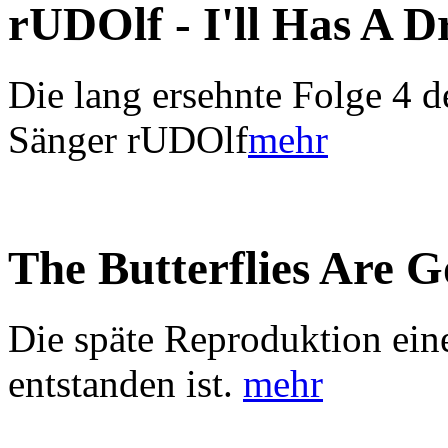
rUDOlf - I'll Has A 
Die lang ersehnte Folge 4 d
Sänger rUDOlf
mehr
The Butterflies Are 
Die späte Reproduktion ein
entstanden ist.
mehr